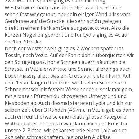
Zwei Wochen später ging es dann Richtung
Westschweiz, nach Lausanne. Hier war der Schnee
schon fast weggetaut, aber ein eisiger Wind blies vom
Genfersee auf die Strecke, die sehr schön gelegen
direkt in einem Park am See ausgesteckt war. Also die
kurzen Nägel eingedreht und für Lydia ging es 4x auf
die 1km Strecke.
Nach der Westschweiz ging es 2 Wochen später ins
Tessin, nach Vezia. Auf der Fahrt dahin überquerten wir
den Splügenpass, hohe Schneemauern säumten die
Strasse. In Vezia erwartete uns Sonne, allerdings auch
bodenmässig alles, was ein Crosslauf bieten kann. Auf
dem 1.5km langen Rundkurs wechselten Schnee und
Schneematsch mit festem Wiesenboden, schlammigem,
mit grossen Pfützen durchzogenen Untergrund und
Kiesboden ab. Auch diesmal starteten Lydia und ich zur
selben Zeit über 3 Runden (4.5km). In Vezia gab es dann
auch erfreulicherweise eine relativ grosse Kategorie
W50 und älter. Erfreulich war dann auch der Preis für
unsere 2. Plätze, wir bekamen jede einen Laib von ca.
2kg sehr schmackhaftem, regionalen Alpkäse.