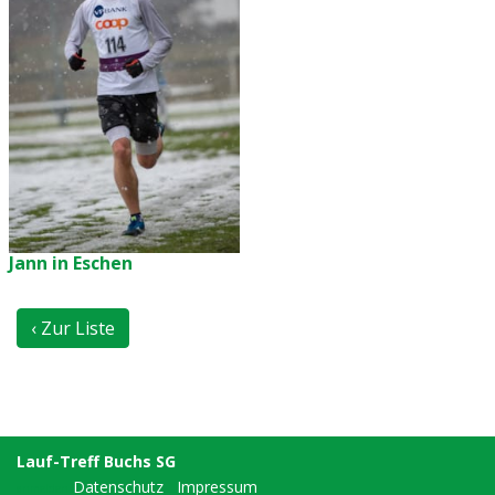
Jann in Eschen
‹ Zur Liste
Lauf-Treff Buchs SG
Datenschutz
Impressum
anmelden