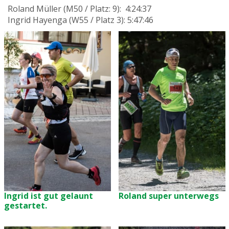
Roland Müller (M50 / Platz: 9): 4:24:37
Ingrid Hayenga (W55 / Platz 3): 5:47:46
Ingrid ist gut gelaunt
Roland super unterwegs
gestartet.