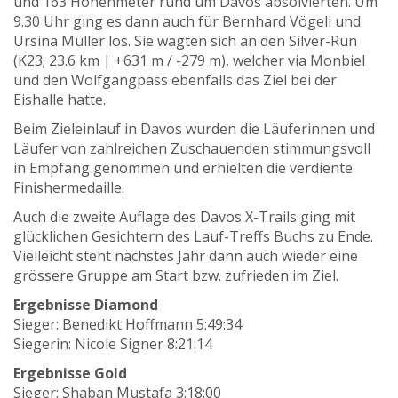
und 163 Höhenmeter rund um Davos absolvierten. Um
9.30 Uhr ging es dann auch für Bernhard Vögeli und
Ursina Müller los. Sie wagten sich an den Silver-Run
(K23; 23.6 km | +631 m / -279 m), welcher via Monbiel
und den Wolfgangpass ebenfalls das Ziel bei der
Eishalle hatte.
Beim Zieleinlauf in Davos wurden die Läuferinnen und
Läufer von zahlreichen Zuschauenden stimmungsvoll
in Empfang genommen und erhielten die verdiente
Finishermedaille.
Auch die zweite Auflage des Davos X-Trails ging mit
glücklichen Gesichtern des Lauf-Treffs Buchs zu Ende.
Vielleicht steht nächstes Jahr dann auch wieder eine
grössere Gruppe am Start bzw. zufrieden im Ziel.
Ergebnisse Diamond
Sieger: Benedikt Hoffmann 5:49:34
Siegerin: Nicole Signer 8:21:14
Ergebnisse Gold
Sieger: Shaban Mustafa 3:18:00