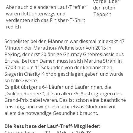
vorbei über
Aber auch die anderen Lauf-Treffler
den roten
waren flott unterwegs und
Teppich
verdienten sich das Finisher-T-Shirt
redlich.
Schnellster bei den Männern war diesmal mit exakt 47
Minuten der Marathon-Weltmeister von 2015 in
Peking, der erst 20jährige Ghirmay Ghebreslassie aus
Eritrea. Bei den Damen musste sich Martina Strähl in
57:03 nur um 11 Sekunden von der kenianischen
Siegerin Charity Kiprop geschlagen geben und wurde
so tolle Zweite.
Es gibt übrigens 64 Läufer und Läuferinnen, die
„Golden Runners“, die an allen 35. Austragungen des
Grand-Prix dabei waren. Das ist schon eine beachtliche
Leistung, auch wenn es dafür etwas Glück und vor
allem die notwendige Gesundheit braucht.
Die Resultate der Lauf-Treff-Mitglieder:
Christen Jürg
22.
M55
in 1:08:28